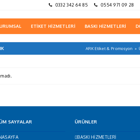
0332 342 64 85
0554 971 09 28
URUMSAL
ETİKET HİZMETLERİ
BASKI HİZMETLERİ
D
IK
ARK Etiket & Promosyon
»
amadı.
ÜM SAYFALAR
ÜRÜNLER
NASAYFA
BASKI HİZMETLERİ