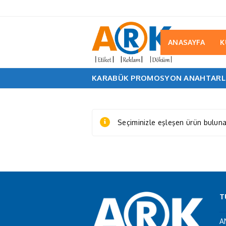
ANASAYFA
K
KARABÜK PROMOSYON ANAHTARL
Seçiminizle eşleşen ürün bulun
T
A