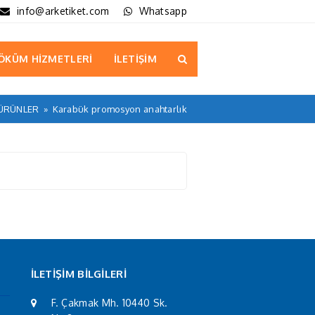
info@arketiket.com
Whatsapp
ÖKÜM HİZMETLERİ
İLETİŞİM
ÜRÜNLER
»
Karabük promosyon anahtarlık
İLETİŞİM BİLGİLERİ
F. Çakmak Mh. 10440 Sk.