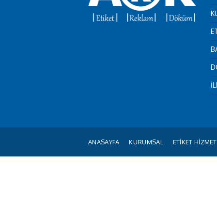
K
E
B
D
İ
ANASAYFA
KURUMSAL
ETİKET HİZMET