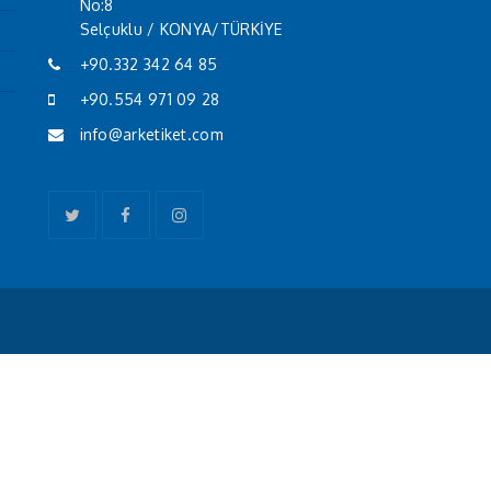
No:8
Selçuklu / KONYA/TÜRKİYE
+90.332 342 64 85
+90.554 971 09 28
info@arketiket.com
Twitter
Facebook
Instagram