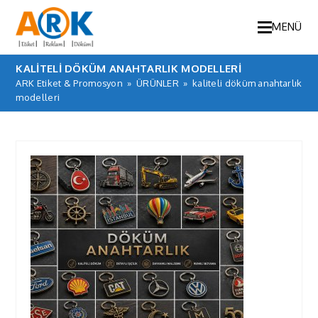
MENÜ
KALITELI DÖKÜM ANAHTARLIK MODELLERI
ARK Etiket & Promosyon
»
ÜRÜNLER
»
kaliteli döküm anahtarlık
modelleri