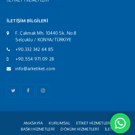
İLETİŞİM BİLGİLERİ
F. Çakmak Mh. 10440 Sk. No:8
Selçuklu / KONYA/TÜRKİYE
+90.332 342 64 85
+90.554 971 09 28
info@arketiket.com
Twitter
Facebook
Instagram
ANASAYFA
KURUMSAL
ETİKET HİZMETLERİ
BASKI HİZMETLERİ
DÖKÜM HİZMETLERİ
İLETİŞİM