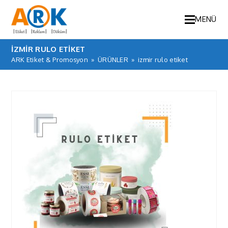
MENÜ
IZMIR RULO ETIKET
ARK Etiket & Promosyon
»
ÜRÜNLER
»
izmir rulo etiket