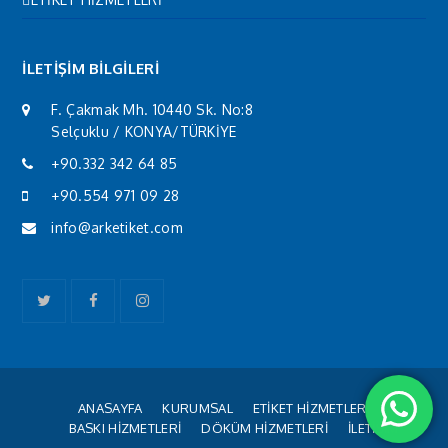
İLETİŞİM BİLGİLERİ
F. Çakmak Mh. 10440 Sk. No:8
Selçuklu / KONYA/TÜRKİYE
+90.332 342 64 85
+90.554 971 09 28
info@arketiket.com
Twitter
Facebook
Instagram
ANASAYFA
KURUMSAL
ETİKET HİZMETLERİ
BASKI HİZMETLERİ
DÖKÜM HİZMETLERİ
İLETİŞİM