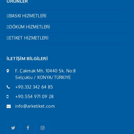
ÜRÜNLER
BASKI HİZMETLERİ
DÖKÜM HİZMETLERİ
ETİKET HİZMETLERİ
İLETİŞİM BİLGİLERİ
F. Çakmak Mh. 10440 Sk. No:8
Selçuklu / KONYA/TÜRKİYE
+90.332 342 64 85
+90.554 971 09 28
info@arketiket.com
Twitter
Facebook
Instagram