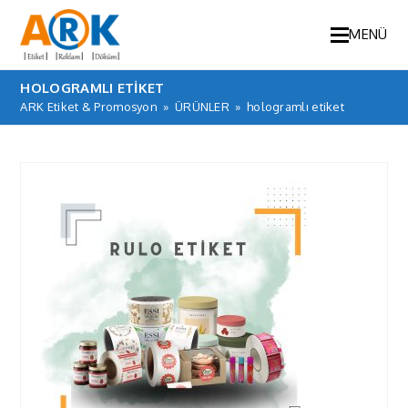
MENÜ
HOLOGRAMLI ETIKET
ARK Etiket & Promosyon
»
ÜRÜNLER
»
hologramlı etiket