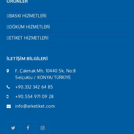
ÜRÜNLER
BASKI HİZMETLERİ
DÖKÜM HİZMETLERİ
ETİKET HİZMETLERİ
İLETİŞİM BİLGİLERİ
F. Çakmak Mh. 10440 Sk. No:8
Selçuklu / KONYA/TÜRKİYE
+90.332 342 64 85
+90.554 971 09 28
info@arketiket.com
Twitter
Facebook
Instagram