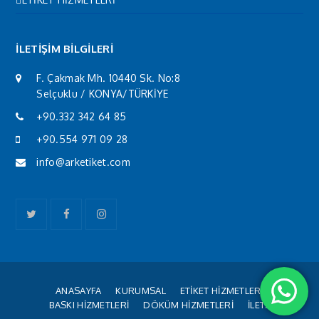
İLETİŞİM BİLGİLERİ
F. Çakmak Mh. 10440 Sk. No:8
Selçuklu / KONYA/TÜRKİYE
+90.332 342 64 85
+90.554 971 09 28
info@arketiket.com
Twitter
Facebook
Instagram
ANASAYFA
KURUMSAL
ETİKET HİZMETLERİ
BASKI HİZMETLERİ
DÖKÜM HİZMETLERİ
İLETİŞİM