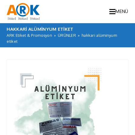
MENÜ
HAKKARI ALÜMINYUM ETIKET
ARK Etiket & Promosyon
»
ÜRÜNLER
»
hakkari alüminyum
etiket