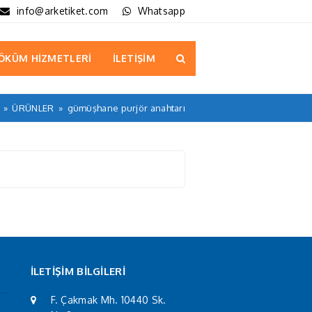
info@arketiket.com
Whatsapp
ÖKÜM HİZMETLERİ
İLETİŞİM
»
ÜRÜNLER
»
gümüşhane purjör anahtarı
İLETİŞİM BİLGİLERİ
F. Çakmak Mh. 10440 Sk.