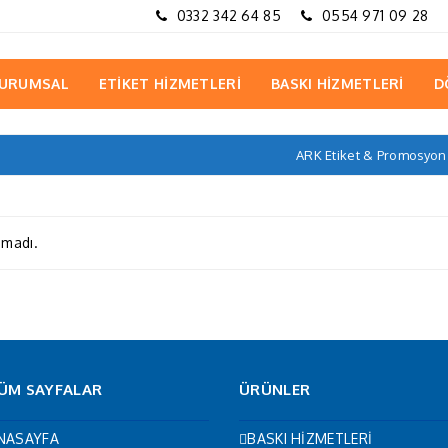
0332 342 64 85
0554 971 09 28
URUMSAL
ETİKET HİZMETLERİ
BASKI HİZMETLERİ
D
ARK Etiket & Promosyon
amadı.
ÜM SAYFALAR
ÜRÜNLER
NASAYFA
BASKI HİZMETLERİ