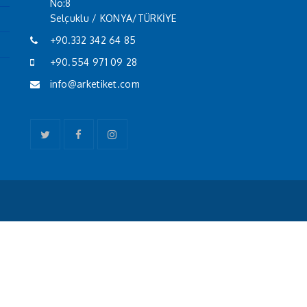
No:8
Selçuklu / KONYA/TÜRKİYE
+90.332 342 64 85
+90.554 971 09 28
info@arketiket.com
Twitter
Facebook
Instagram