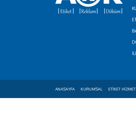
K
E
B
D
İ
ANASAYFA
KURUMSAL
ETİKET HİZMET