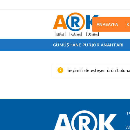
ANASAYFA
K
GÜMÜŞHANE PURJÖR ANAHTARI
Seçiminizle eşleşen ürün bulun
T
A