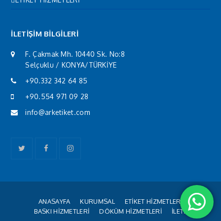
İLETİŞİM BİLGİLERİ
F. Çakmak Mh. 10440 Sk. No:8
Selçuklu / KONYA/TÜRKİYE
+90.332 342 64 85
+90.554 971 09 28
info@arketiket.com
Twitter
Facebook
Instagram
ANASAYFA
KURUMSAL
ETİKET HİZMETLERİ
BASKI HİZMETLERİ
DÖKÜM HİZMETLERİ
İLETİŞİM