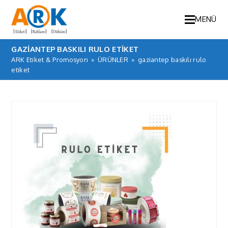
MENÜ
GAZIANTEP BASKILI RULO ETIKET
ARK Etiket & Promosyon
»
ÜRÜNLER
»
gaziantep baskılı rulo
etiket