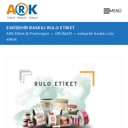
MENÜ
ESKIŞEHIR BASKILI RULO ETIKET
ARK Etiket & Promosyon
»
ÜRÜNLER
»
eskişehir baskılı rulo
etiket