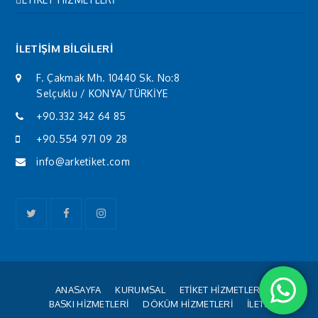
İLETİŞİM BİLGİLERİ
F. Çakmak Mh. 10440 Sk. No:8
Selçuklu / KONYA/TÜRKİYE
+90.332 342 64 85
+90.554 971 09 28
info@arketiket.com
Twitter
Facebook
Instagram
ANASAYFA
KURUMSAL
ETİKET HİZMETLERİ
BASKI HİZMETLERİ
DÖKÜM HİZMETLERİ
İLETİŞİM