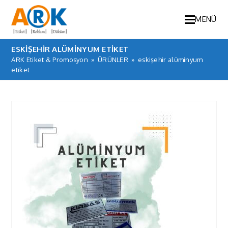
MENÜ
ESKIŞEHIR ALÜMINYUM ETIKET
ARK Etiket & Promosyon
»
ÜRÜNLER
»
eskişehir alüminyum
etiket