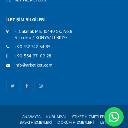
İLETİŞİM BİLGİLERİ
F. Çakmak Mh. 10440 Sk. No:8
Selçuklu / KONYA/TÜRKİYE
+90.332 342 64 85
+90.554 971 09 28
info@arketiket.com
Twitter
Facebook
Instagram
ANASAYFA
KURUMSAL
ETİKET HİZMETLERİ
BASKI HİZMETLERİ
DÖKÜM HİZMETLERİ
İLETİŞİM