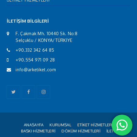
İLETİŞİM BİLGİLERİ
F. Çakmak Mh. 10440 Sk. No:8
Selçuklu / KONYA/TÜRKİYE
+90.332 342 64 85
+90.554 971 09 28
info@arketiket.com
Twitter
Facebook
Instagram
ANASAYFA
KURUMSAL
ETİKET HİZMETLERİ
BASKI HİZMETLERİ
DÖKÜM HİZMETLERİ
İLETİŞİM