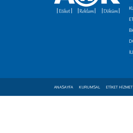
K
E
B
D
İ
ANASAYFA
KURUMSAL
ETİKET HİZMET