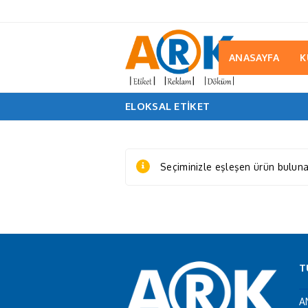
ANASAYFA
K
ELOKSAL ETIKET
Seçiminizle eşleşen ürün bulun
T
A