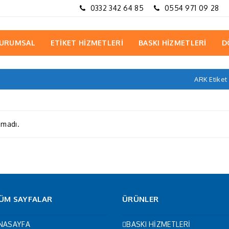
0332 342 64 85
0554 971 09 28
URUMSAL
ETİKET HİZMETLERİ
BASKI HİZMETLERİ
D
ARK Etike
amadı.
ÜM SAYFALAR
ÜRÜNLER
NASAYFA
BASKI HİZMETLERİ