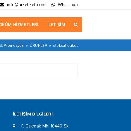
info@arketiket.com
Whatsapp
ÖKÜM HİZMETLERİ
İLETİŞİM
t & Promosyon
»
ÜRÜNLER
»
eloksal etiket
İLETİŞİM BİLGİLERİ
F. Çakmak Mh. 10440 Sk.