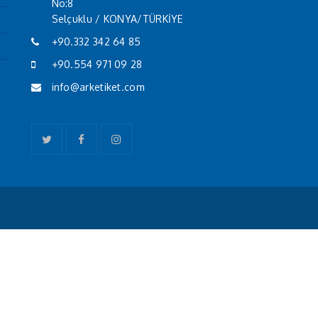
No:8
Selçuklu / KONYA/TÜRKİYE
+90.332 342 64 85
+90.554 971 09 28
info@arketiket.com
Twitter
Facebook
Instagram