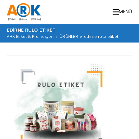
MENÜ
EDIRNE RULO ETIKET
ARK Etiket & Promosyon
»
ÜRÜNLER
»
edirne rulo etiket