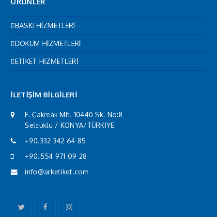
ÜRÜNLER
BASKI HİZMETLERİ
DÖKÜM HİZMETLERİ
ETİKET HİZMETLERİ
İLETİŞİM BİLGİLERİ
F. Çakmak Mh. 10440 Sk. No:8
Selçuklu / KONYA/TÜRKİYE
+90.332 342 64 85
+90.554 971 09 28
info@arketiket.com
Twitter
Facebook
Instagram