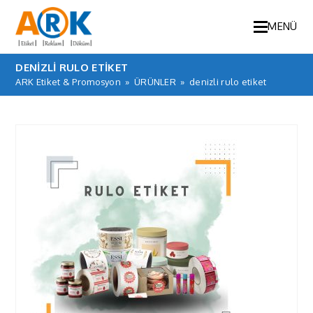
MENÜ
DENIZLI RULO ETIKET
ARK Etiket & Promosyon
»
ÜRÜNLER
»
denizli rulo etiket