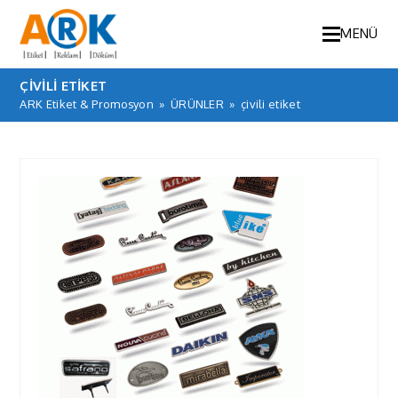
MENÜ
ÇIVILI ETIKET
ARK Etiket & Promosyon
»
ÜRÜNLER
»
çivili etiket