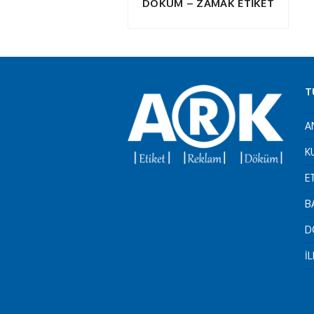
DÖKÜM – ZAMAK ETİKET
T
A
K
E
B
D
İ