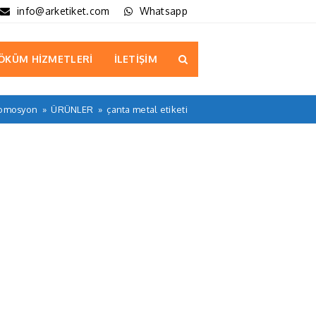
info@arketiket.com
Whatsapp
ÖKÜM HİZMETLERİ
İLETİŞİM
romosyon
»
ÜRÜNLER
»
çanta metal etiketi