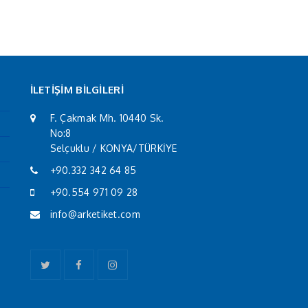
İLETİŞİM BİLGİLERİ
F. Çakmak Mh. 10440 Sk.
No:8
Selçuklu / KONYA/TÜRKİYE
+90.332 342 64 85
+90.554 971 09 28
info@arketiket.com
Twitter
Facebook
Instagram