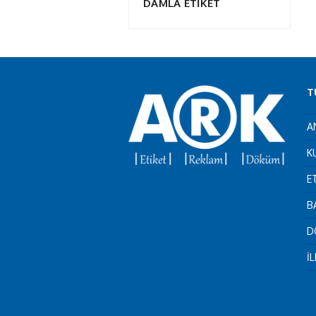
DAMLA ETİKET
T
A
K
E
B
D
İ