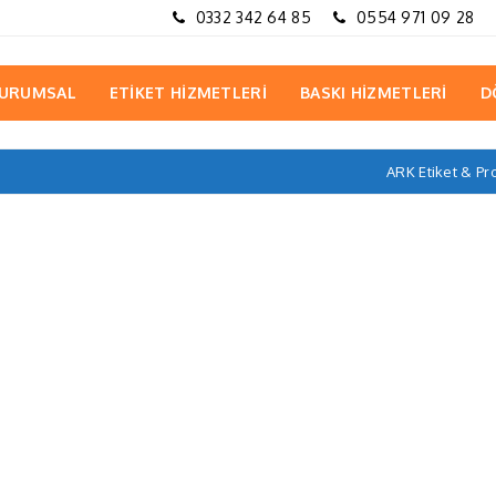
0332 342 64 85
0554 971 09 28
URUMSAL
ETİKET HİZMETLERİ
BASKI HİZMETLERİ
D
ARK Etiket & P