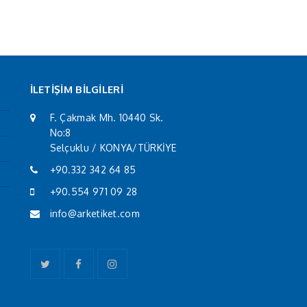
İLETİŞİM BİLGİLERİ
F. Çakmak Mh. 10440 Sk.
No:8
Selçuklu / KONYA/TÜRKİYE
+90.332 342 64 85
+90.554 971 09 28
info@arketiket.com
Twitter
Facebook
Instagram