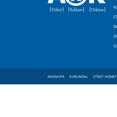
K
E
B
D
İ
ANASAYFA
KURUMSAL
ETİKET HİZMET