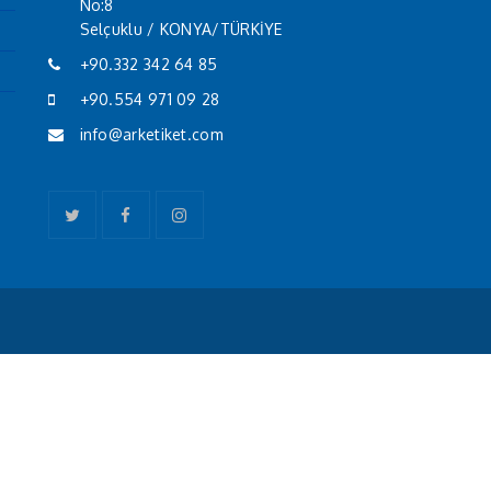
No:8
Selçuklu / KONYA/TÜRKİYE
+90.332 342 64 85
+90.554 971 09 28
info@arketiket.com
Twitter
Facebook
Instagram