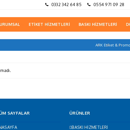
0332 342 64 85
0554 971 09 28
URUMSAL
ETİKET HİZMETLERİ
BASKI HİZMETLERİ
D
ARK Etiket & Prom
amadı.
ÜM SAYFALAR
ÜRÜNLER
NASAYFA
BASKI HİZMETLERİ