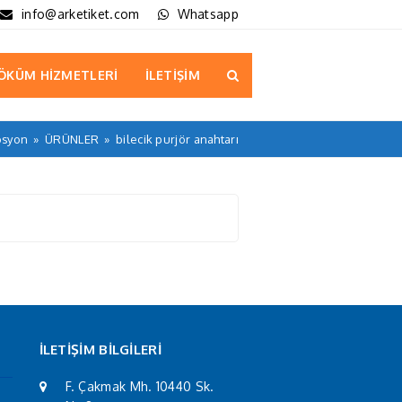
info@arketiket.com
Whatsapp
ÖKÜM HİZMETLERİ
İLETİŞİM
osyon
»
ÜRÜNLER
»
bilecik purjör anahtarı
İLETİŞİM BİLGİLERİ
F. Çakmak Mh. 10440 Sk.