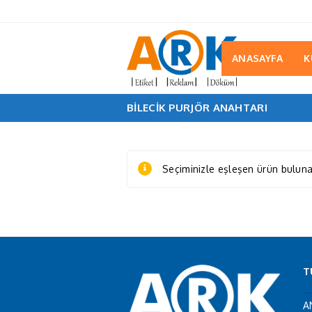
ANASAYFA
K
BILECIK PURJÖR ANAHTARI
Seçiminizle eşleşen ürün bulun
T
A