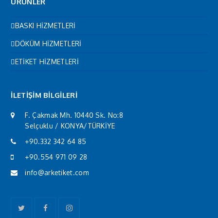
ÜRÜNLER
BASKI HİZMETLERİ
DÖKÜM HİZMETLERİ
ETİKET HİZMETLERİ
İLETİŞİM BİLGİLERİ
F. Çakmak Mh. 10440 Sk. No:8
Selçuklu / KONYA/TÜRKİYE
+90.332 342 64 85
+90.554 971 09 28
info@arketiket.com
Twitter
Facebook
Instagram