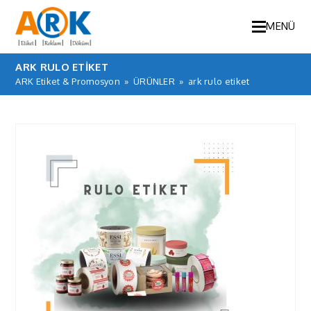
MENÜ
ARK RULO ETIKET
ARK Etiket & Promosyon
»
ÜRÜNLER
»
ark rulo etiket