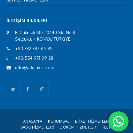
İLETİŞİM BİLGİLERİ
F. Çakmak Mh. 10440 Sk. No:8
Selçuklu / KONYA/TÜRKİYE
+90.332 342 64 85
+90.554 971 09 28
info@arketiket.com
Twitter
Facebook
Instagram
ANASAYFA
KURUMSAL
ETİKET HİZMETLERİ
BASKI HİZMETLERİ
DÖKÜM HİZMETLERİ
İLETİŞİM