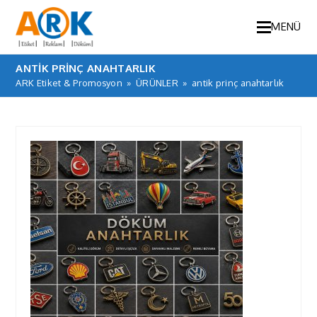
MENÜ
ANTIK PRINÇ ANAHTARLIK
ARK Etiket & Promosyon
»
ÜRÜNLER
»
antik prinç anahtarlık