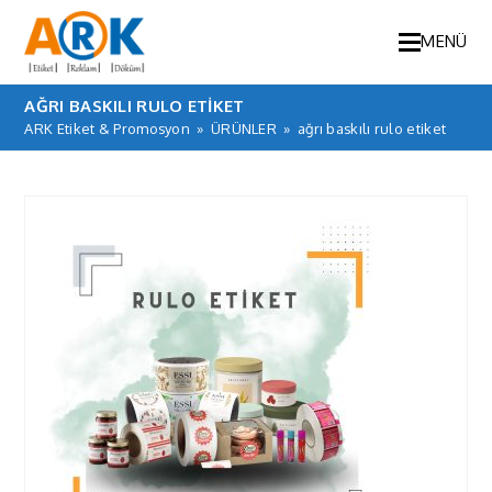
MENÜ
AĞRI BASKILI RULO ETIKET
ARK Etiket & Promosyon
»
ÜRÜNLER
»
ağrı baskılı rulo etiket