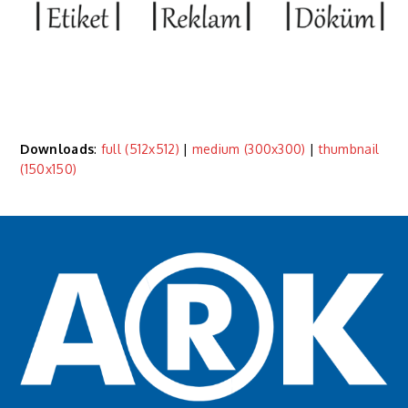
Downloads
:
full (512x512)
|
medium (300x300)
|
thumbnail
(150x150)