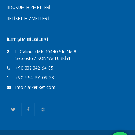
DÖKÜM HİZMETLERİ
ETİKET HİZMETLERİ
İLETİŞİM BİLGİLERİ
F. Çakmak Mh. 10440 Sk. No:8
Selçuklu / KONYA/TÜRKİYE
+90.332 342 64 85
+90.554 971 09 28
info@arketiket.com
Twitter
Facebook
Instagram