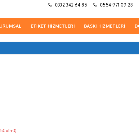
0332 342 64 85
0554 971 09 28
URUMSAL
ETİKET HİZMETLERİ
BASKI HİZMETLERİ
D
150x150)