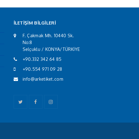
İLETİŞİM BİLGİLERİ
F. Çakmak Mh. 10440 Sk.
No:8
Selçuklu / KONYA/TÜRKİYE
+90.332 342 64 85
+90.554 971 09 28
info@arketiket.com
Twitter
Facebook
Instagram