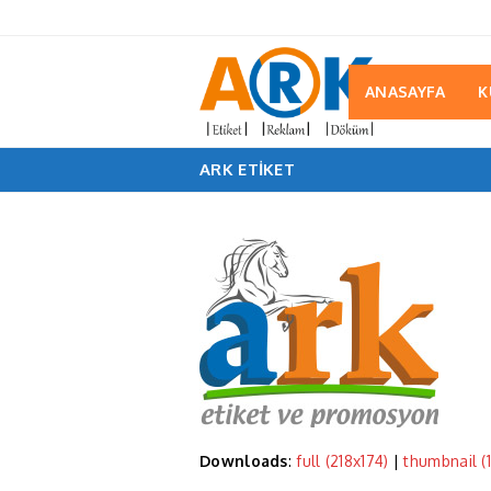
ANASAYFA
K
ARK ETIKET
Downloads
:
full (218x174)
|
thumbnail (