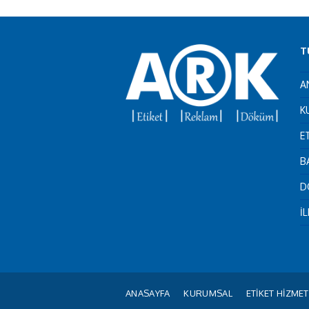
T
A
K
E
B
D
İ
ANASAYFA
KURUMSAL
ETİKET HİZMET