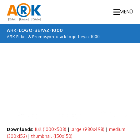
MENÜ
ARK-LOGO-BEYAZ-1000
ARK Etiket & Promosyon
»
ark-logo-beyaz-1000
Downloads
:
full (1000x508)
|
large (980x498)
|
medium
(300x152)
|
thumbnail (150x150)