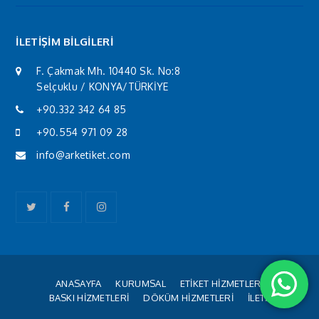
İLETİŞİM BİLGİLERİ
F. Çakmak Mh. 10440 Sk. No:8
Selçuklu / KONYA/TÜRKİYE
+90.332 342 64 85
+90.554 971 09 28
info@arketiket.com
Twitter
Facebook
Instagram
ANASAYFA
KURUMSAL
ETİKET HİZMETLERİ
BASKI HİZMETLERİ
DÖKÜM HİZMETLERİ
İLETİŞİM