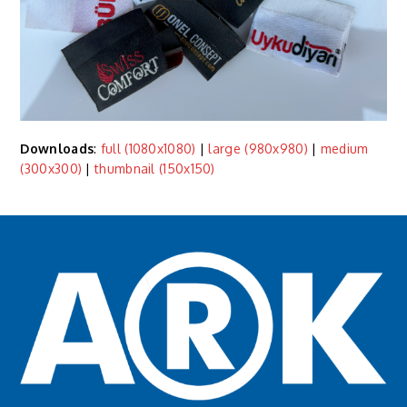
Downloads
:
full (1080x1080)
|
large (980x980)
|
medium
(300x300)
|
thumbnail (150x150)