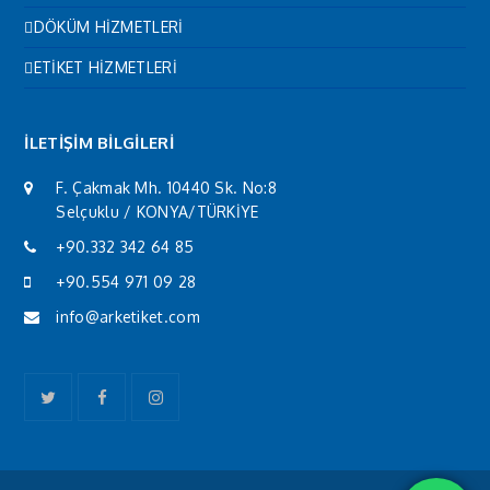
DÖKÜM HİZMETLERİ
ETİKET HİZMETLERİ
İLETİŞİM BİLGİLERİ
F. Çakmak Mh. 10440 Sk. No:8
Selçuklu / KONYA/TÜRKİYE
+90.332 342 64 85
+90.554 971 09 28
info@arketiket.com
Twitter
Facebook
Instagram