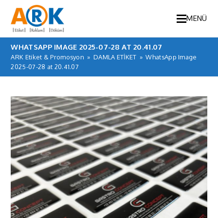
MENÜ
WHATSAPP IMAGE 2025-07-28 AT 20.41.07
ARK Etiket & Promosyon
»
DAMLA ETİKET
»
WhatsApp Image
2025-07-28 at 20.41.07