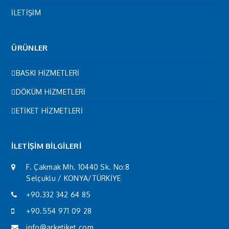
İLETİŞİM
ÜRÜNLER
BASKI HİZMETLERİ
DÖKÜM HİZMETLERİ
ETİKET HİZMETLERİ
İLETİŞİM BİLGİLERİ
F. Çakmak Mh. 10440 Sk. No:8
Selçuklu / KONYA/TÜRKİYE
+90.332 342 64 85
+90.554 971 09 28
info@arketiket.com