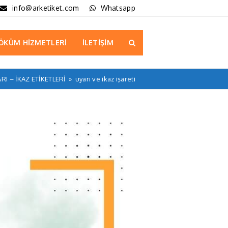
info@arketiket.com
Whatsapp
ÖKÜM HİZMETLERİ
İLETİŞİM
RI – İKAZ ETİKETLERİ
»
uyarı ve ikaz işareti