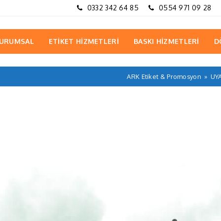
0332 342 64 85
0554 971 09 28
URUMSAL
ETİKET HİZMETLERİ
BASKI HİZMETLERİ
D
ARK Etiket & Promosyon
»
UYA