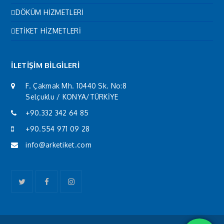
DÖKÜM HİZMETLERİ
ETİKET HİZMETLERİ
İLETİŞİM BİLGİLERİ
F. Çakmak Mh. 10440 Sk. No:8
Selçuklu / KONYA/TÜRKİYE
+90.332 342 64 85
+90.554 971 09 28
info@arketiket.com
Twitter
Facebook
Instagram