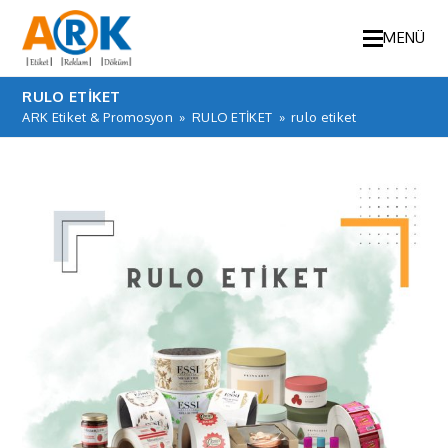
MENÜ
RULO ETIKET
ARK Etiket & Promosyon
»
RULO ETİKET
»
rulo etiket