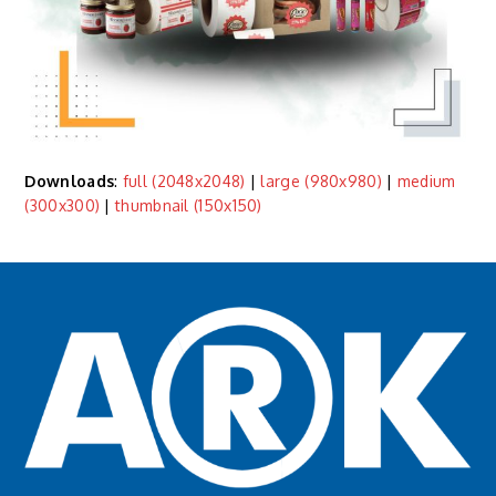
Downloads
:
full (2048x2048)
|
large (980x980)
|
medium
(300x300)
|
thumbnail (150x150)