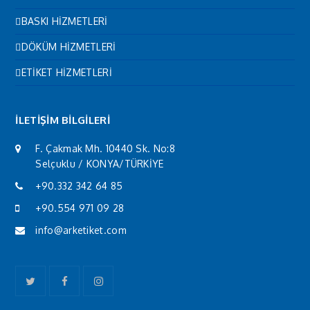
BASKI HİZMETLERİ
DÖKÜM HİZMETLERİ
ETİKET HİZMETLERİ
İLETİŞİM BİLGİLERİ
F. Çakmak Mh. 10440 Sk. No:8
Selçuklu / KONYA/TÜRKİYE
+90.332 342 64 85
+90.554 971 09 28
info@arketiket.com
Twitter
Facebook
Instagram