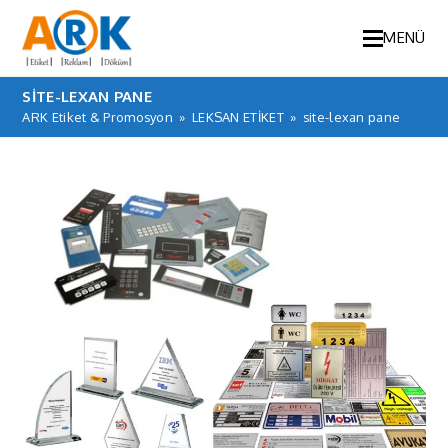
MENÜ
SITE-LEXAN PANE
ARK Etiket & Promosyon
»
LEKSAN ETİKET
»
site-lexan pane