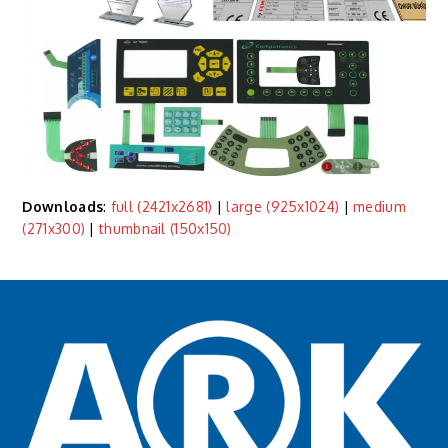
Downloads
:
full (2421x2681)
|
large (925x1024)
|
medium
(271x300)
|
thumbnail (150x150)